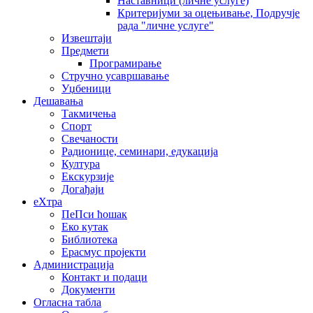
Наставници (личне услуге)
Критеријуми за оцењивање, Подручје
рада "личне услуге"
Извештаји
Предмети
Програмирање
Стручно усавршавање
Уџбеници
Дешавања
Такмичења
Спорт
Свечаности
Радионице, семинари, едукација
Култура
Екскурзије
Догађаји
еXтра
ПеПси ћошак
Еко кутак
Библиотека
Ерасмус пројекти
Администрација
Контакт и подаци
Документи
Огласна табла