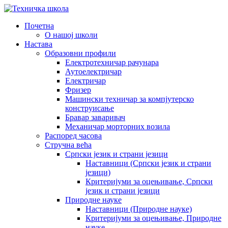
Почетна
О нашој школи
Настава
Образовни профили
Електротехничар рачунара
Аутоелектричар
Електричар
Фризер
Машински техничар за компјутерско
конструисање
Бравар заваривач
Механичар морторних возила
Распоред часова
Стручна већа
Српски језик и страни језици
Наставници (Српски језик и страни
језици)
Критеријуми за оцењивање, Српски
језик и страни језици
Природне науке
Наставници (Природне науке)
Критеријуми за оцењивање, Природне
науке