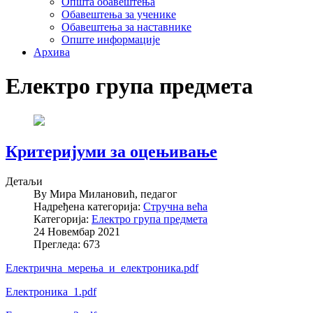
Општа обавештења
Обавештења за ученике
Обавештења за наставнике
Опште информације
Архива
Електро група предмета
Критеријуми за оцењивање
Детаљи
By
Мира Милановић, педагог
Надређена категорија:
Стручна већа
Категорија:
Електро група предмета
24 Новембар 2021
Прегледа: 673
Електрична_мерења_и_електроника.pdf
Електроника_1.pdf