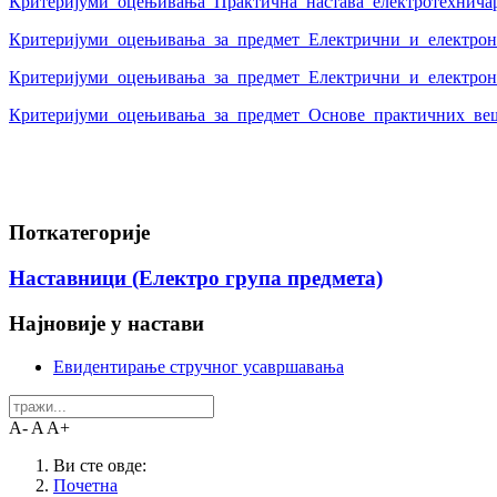
Критеријуми_оцењивања_Практична_настава_електротехнича
Критеријуми_оцењивања_за_предмет_Електрични_и_електронс
Критеријуми_оцењивања_за_предмет_Електрични_и_електронс
Критеријуми_оцењивања_за_предмет_Основе_практичних_веш
Поткатегорије
Наставници (Електро група предмета)
Најновије у настави
Евидентирање стручног усавршавања
A-
A
A+
Ви сте овде:
Почетна