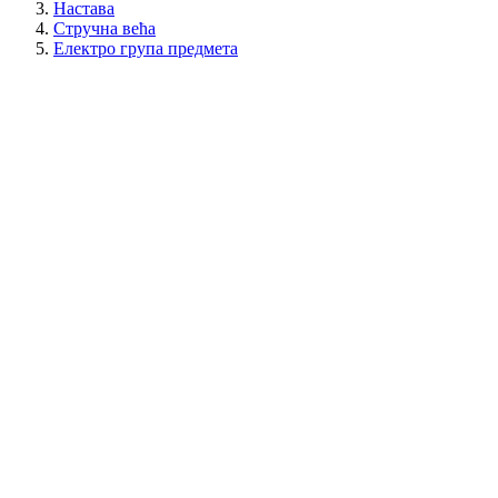
Настава
Стручна већа
Електро група предмета