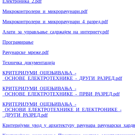
Електроника_2.pdf
Микроконтролери_и_микрорачунари.pdf
Микроконтролери_и_микрорачунари_4_разред.pdf
Алати_за_управљање_садржајем_на_интернету.pdf
Програмирање
Рачунарске_мреже.pdf
Техничка_документација
КРИТЕРИЈУМИ_ОЦЕЊИВАЊА_-
_ОСНОВЕ_ЕЛЕКТРОТЕХНИКЕ_-_ДРУГИ_РАЗРЕД.pdf
КРИТЕРИЈУМИ_ОЦЕЊИВАЊА_-
_ОСНОВЕ_ЕЛЕКТРОТЕХНИКЕ_-_ПРВИ_РАЗРЕД.pdf
КРИТЕРИЈУМИ_ОЦЕЊИВАЊА_-
_ОСНОВИ_ЕЛЕКТРОТЕХНИКЕ_И_ЕЛЕКТРОНИКЕ_-
_ДРУГИ_РАЗРЕД.pdf
Критеријуми_увод_у_архитектуру_рачунара_рачунарски_хардв