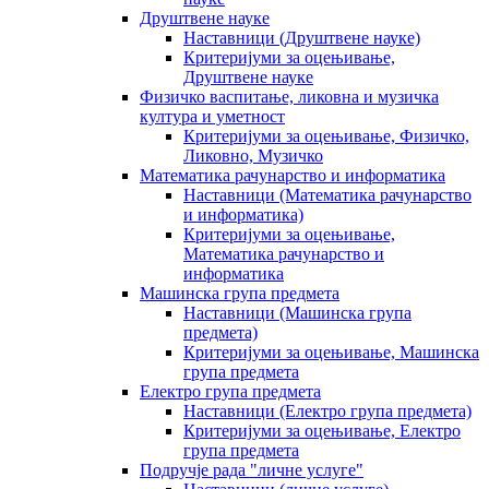
Друштвене науке
Наставници (Друштвене науке)
Критеријуми за оцењивање,
Друштвене науке
Физичко васпитање, ликовна и музичка
култура и уметност
Критеријуми за оцењивање, Физичко,
Ликовно, Музичко
Математика рачунарство и информатика
Наставници (Математика рачунарство
и информатика)
Критеријуми за оцењивање,
Математика рачунарство и
информатика
Машинска група предмета
Наставници (Машинска група
предмета)
Критеријуми за оцењивање, Машинска
група предмета
Електро група предмета
Наставници (Електро група предмета)
Критеријуми за оцењивање, Електро
група предмета
Подручје рада "личне услуге"