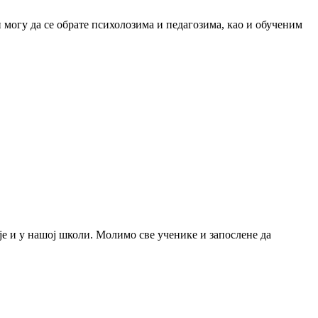
 могу да се обрате психолозима и педагозима, као и обученим
је и у нашој школи. Молимо све ученике и запослене да