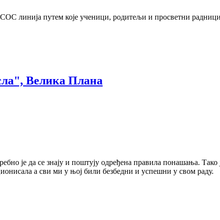
м СОС линија путем које ученици, родитељи и просветни радници
сла", Велика Плана
ребно је да се знају и поштују одређена правила понашања. Тако 
ционисала а сви ми у њој били безбедни и успешни у свом раду.