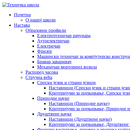
Почетна
О нашој школи
Настава
Образовни профили
Електротехничар рачунара
Аутоелектричар
Електричар
Фризер
Машински техничар за компјутерско констру
Бравар заваривач
Механичар морторних возила
Распоред часова
Стручна већа
Српски језик и страни језици
Наставници (Српски језик и страни јези
Критеријуми за оцењивање, Српски јези
Природне науке
Наставници (Природне науке)
Критеријуми за оцењивање, Природне н
Друштвене науке
Наставници (Друштвене науке)
Критеријуми за оцењивање, Друштвене 
Физичко васпитање, ликовна и музичка култу