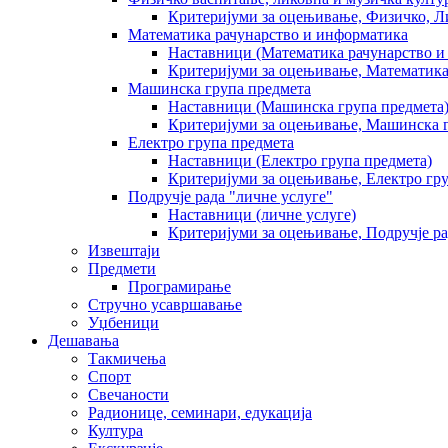
Критеријуми за оцењивање, Физичко, Л
Математика рачунарство и информатика
Наставници (Математика рачунарство и
Критеријуми за оцењивање, Математика
Машинска група предмета
Наставници (Машинска група предмета
Критеријуми за оцењивање, Машинска г
Електро група предмета
Наставници (Електро група предмета)
Критеријуми за оцењивање, Електро гр
Подручје рада "личне услуге"
Наставници (личне услуге)
Критеријуми за оцењивање, Подручје ра
Извештаји
Предмети
Програмирање
Стручно усавршавање
Уџбеници
Дешавања
Такмичења
Спорт
Свечаности
Радионице, семинари, едукација
Култура