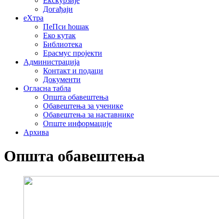
Екскурзије
Догађаји
еXтра
ПеПси ћошак
Еко кутак
Библиотека
Ерасмус пројекти
Администрација
Контакт и подаци
Документи
Огласна табла
Општа обавештења
Обавештења за ученике
Обавештења за наставнике
Опште информације
Архива
Општа обавештења