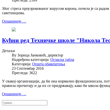
Прегледа: 2189
Због стреса проузрокованог вирусом корона, почела је са радо
саветницима.
Опширније …
Кућни ред Техничке школе "Никола Те
Детаљи
By
Зорица Јанковић, директор
Надређена категорија:
Огласна табла
Категорија:
Општа обавештења
23 Септембар 2016
Прегледа: 3622
У свакој организацији, да би она нормално функционисала, пот
правила прочитају и да их се придржавају, како би школа функ
Опширније …