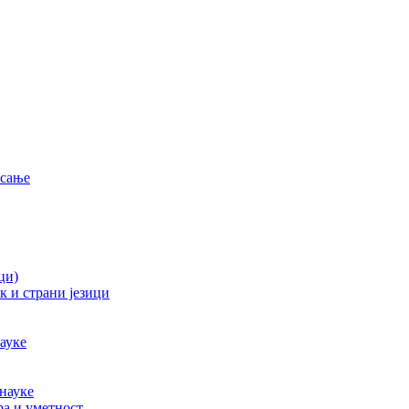
исање
ци)
к и страни језици
ауке
науке
ра и уметност