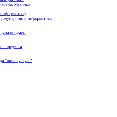
иковно, Музичко
 информатика)
 рачунарство и информатика
)
рупа предмета
упа предмета
да "личне услуге"