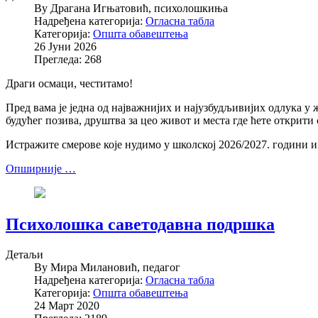
By
Драгана Игњатовић, психолошкиња
Надређена категорија:
Огласна табла
Категорија:
Општа обавештења
26 Јуни 2026
Прегледа: 268
Драги осмаци, честитамо!
Пред вама је једна од најважнијих и најузбудљивијих одлука у 
будућег позива, друштва за цео живот и места где ћете открити 
Истражите смерове које нудимо у школској 2026/2027. години
Опширније …
Психолошка саветодавна подршка
Детаљи
By
Мира Милановић, педагог
Надређена категорија:
Огласна табла
Категорија:
Општа обавештења
24 Март 2020