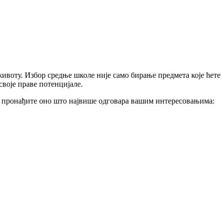
животу. Избор средње школе није само бирање предмета које ћете
своје праве потенцијале.
 и пронађите оно што највише одговара вашим интересовањима: