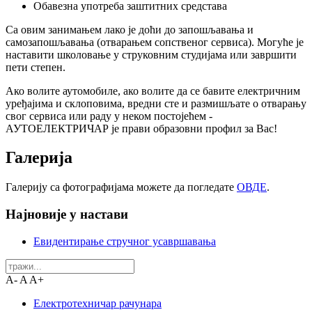
Обавезна употреба заштитних средстава
Са овим занимањем лако је доћи до запошљавања и
самозапошљавања (отварањем сопственог сервиса). Могуће је
наставити школовање у струковним студијама или завршити
пети степен.
Ако волите аутомобиле, ако волите да се бавите електричним
уређајима и склоповима, вредни сте и размишљате о отварању
свог сервиса или раду у неком постојећем -
АУТОЕЛЕКТРИЧАР је прави образовни профил за Вас!
Галерија
Галерију са фотографијама можете да погледате
ОВДЕ
.
Најновије у настави
Евидентирање стручног усавршавања
A-
A
A+
Електротехничар рачунара