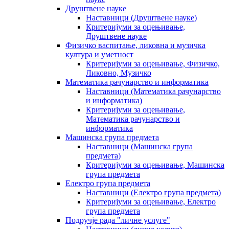
Друштвене науке
Наставници (Друштвене науке)
Критеријуми за оцењивање,
Друштвене науке
Физичко васпитање, ликовна и музичка
култура и уметност
Критеријуми за оцењивање, Физичко,
Ликовно, Музичко
Математика рачунарство и информатика
Наставници (Математика рачунарство
и информатика)
Критеријуми за оцењивање,
Математика рачунарство и
информатика
Машинска група предмета
Наставници (Машинска група
предмета)
Критеријуми за оцењивање, Машинска
група предмета
Електро група предмета
Наставници (Електро група предмета)
Критеријуми за оцењивање, Електро
група предмета
Подручје рада "личне услуге"