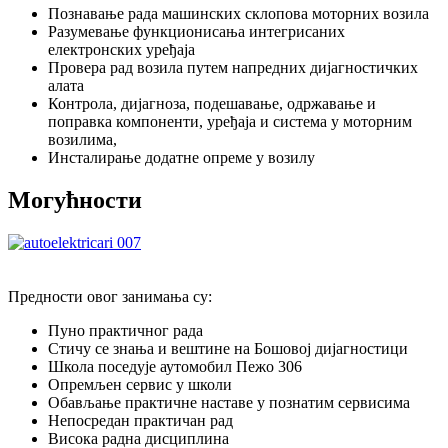
Познавање рада машинских склопова моторних возила
Разумевање функционисања интегрисаних
електронских уређаја
Провера рад возила путем напредних дијагностичких
алата
Контрола, дијагноза, подешавање, одржавање и
поправка компоненти, уређаја и система у моторним
возилима,
Инсталирање додатне опреме у возилу
Могућности
Предности овог занимања су:
Пуно практичног рада
Стичу се знања и вештине на Бошовој дијагностици
Школа поседује аутомобил Пежо 306
Опремљен сервис у школи
Обављање практичне наставе у познатим сервисима
Непосредан практичан рад
Висока радна дисциплина