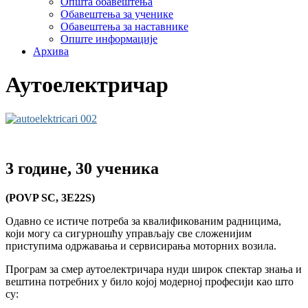
Општа обавештења
Обавештења за ученике
Обавештења за наставнике
Опште информације
Архива
Аутоелектричар
3 године, 30 ученика
(POVP SC, 3E22S)
Одавно се истиче потреба за квалификованим радницима,
који могу са сигурношћу управљају све сложенијим
приступима одржавања и сервисирања моторних возила.
Програм за смер аутоелектричара нуди широк спектар знања и
вештина потребних у било којој модерној професији као што
су: