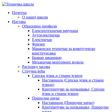
Почетна
О нашој школи
Настава
Образовни профили
Електротехничар рачунара
Аутоелектричар
Електричар
Фризер
Машински техничар за компјутерско
конструисање
Бравар заваривач
Механичар морторних возила
Распоред часова
Стручна већа
Српски језик и страни језици
Наставници (Српски језик и страни
језици)
Критеријуми за оцењивање, Српски
језик и страни језици
Природне науке
Наставници (Природне науке)
Критеријуми за оцењивање, Природне
науке