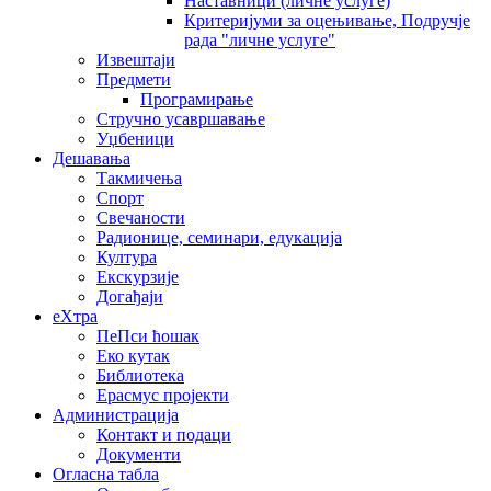
Наставници (личне услуге)
Критеријуми за оцењивање, Подручје
рада "личне услуге"
Извештаји
Предмети
Програмирање
Стручно усавршавање
Уџбеници
Дешавања
Такмичења
Спорт
Свечаности
Радионице, семинари, едукација
Култура
Екскурзије
Догађаји
еXтра
ПеПси ћошак
Еко кутак
Библиотека
Ерасмус пројекти
Администрација
Контакт и подаци
Документи
Огласна табла